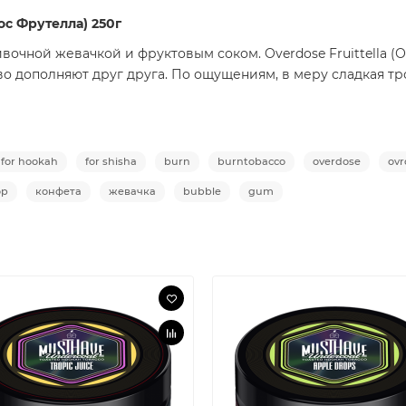
дос Фрутелла) 250г
вочной жевачкой и фруктовым соком. Overdose Fruittella (
ово дополняют друг друга. По ощущениям, в меру сладкая т
for hookah
for shisha
burn
burntobacco
overdose
ovr
op
конфета
жевачка
bubble
gum