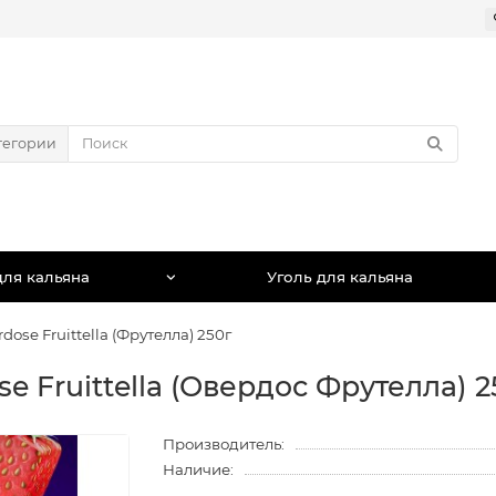
тегории
для кальяна
Уголь для кальяна
dose Fruittella (Фрутелла) 250г
e Fruittella (Овердос Фрутелла) 2
Производитель:
Наличие: