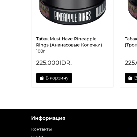
Табак Must Have Pineapple
Табак
Rings (Ананасовые Колечки)
(Троп
100г
225.000IDR.
225
В корзину
В
Информация
Контакты