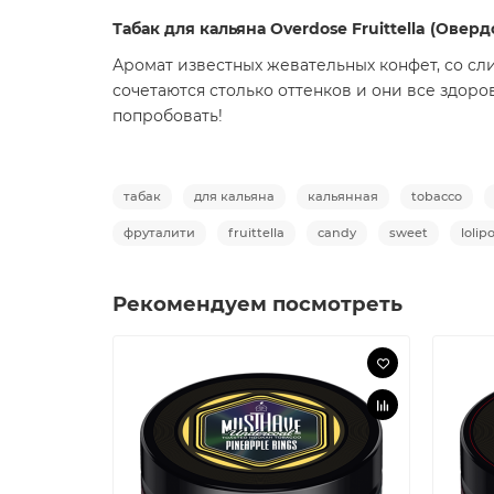
Табак для кальяна Overdose
Fruittella (Овер
Аромат известных жевательных конфет, со сли
сочетаются столько оттенков и они все здор
попробовать!
табак
для кальяна
кальянная
tobacco
фруталити
fruittella
candy
sweet
lolip
Рекомендуем посмотреть