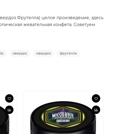
Овердоз Фрутелла)
целое произведение, здесь
ропическая жевательная конфета. Советуем
ds
овердос
овердоз
фрутелла