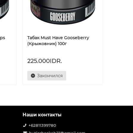
ops
Табак Must Have Gooseberry
Табак Mu
(Крыжовник) 100г
(Тропиче
225.000IDR.
60.000
Закончился
Зак
Наши контакты
+62811399780