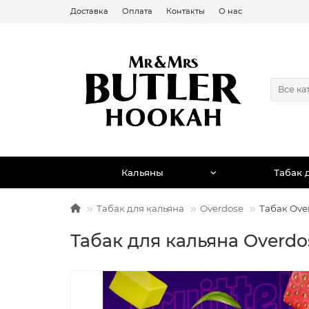
Доставка
Оплата
Контакты
О нас
Все ка
Кальяны
Табак 
Табак для кальяна
Overdose
Табак Over
Табак для кальяна Overdos