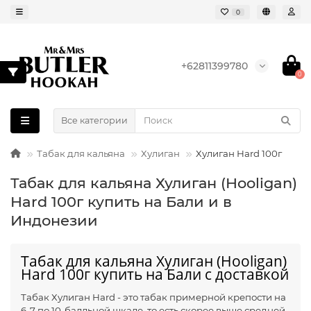
0
+62811399780
0
Все категории
Табак для кальяна
Хулиган
Хулиган Hard 100г
Табак для кальяна Хулиган (Hooligan)
Hard 100г купить на Бали и в
Индонезии
Табак для кальяна Хулиган (Hooligan)
Hard 100г купить на Бали с доставкой
Табак Хулиган Hard - это табак примерной крепости на
6-7 по 10-балльной шкале, то есть скорее выше средней