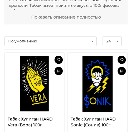
крепости. Табак имеет приятные вкусы, а 100г фасовка
табака для кальяна ХЛГН - позволит вам выгодно
покупать домой любимые вкусы.
Показать описание полностью
Лучшие вкусы табака Хулиган Hard
Чтобы легче было ориентироваться в многообразии
ароматов табака для кальяна Хулиган мы подготовили
небольшой список топовых вкусов:
Hard Love - интересный микс черной смородины
и ромашки, для любителей бабушкиного
черносмородинового чая;
Hard Tanos – напоминает настойку сливовицы,
или сливовое вино - интересный вкус!
Hard Vera – прикольный и многогранный вкус
алое вера;
Hard Ban – нежное и сливочное банановое суфле;
Hard Green Queen – вкус мароканского чая с
медом, достаточно неплохой и не надоедающий.
Hard Pink - насыщенный ягодный аромат с
послевкусием личи.
Табак Хулиган HARD
Табак Хулиган HARD
Hard Panama – еще один микс из фруктового
Vera (Вера) 100г
Sonic (Соник) 100г
компота и личи, но немного другой - также