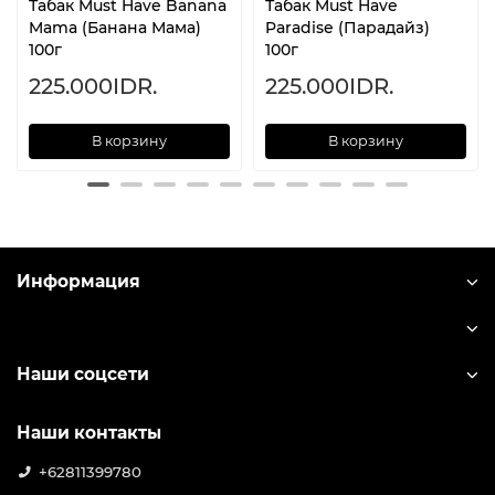
Табак Must Have Banana
Табак Must Have
Mama (Банана Мама)
Paradise (Парадайз)
100г
100г
225.000IDR.
225.000IDR.
В корзину
В корзину
Информация
Наши соцсети
Наши контакты
+62811399780