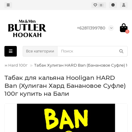
0
+62811399780
0
Все категории
ган Hard 100г
Табак Хулиган HARD Ban (Банановое Суфле) 10
Табак для кальяна Hooligan HARD
Ban (Хулиган Хард Банановое Суфле)
100г купить на Бали