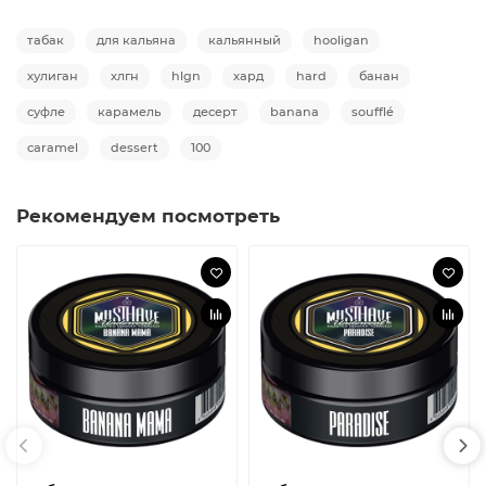
табак
для кальяна
кальянный
hooligan
хулиган
хлгн
hlgn
хард
hard
банан
суфле
карамель
десерт
banana
soufflé
caramel
dessert
100
Рекомендуем посмотреть