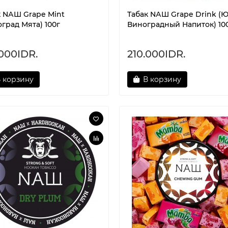
к NАШ Grape Mint
Табак NАШ Grape Drink (
град Мята) 100г
Виноградный Напиток) 10
.000IDR.
210.000IDR.
 корзину
В корзину