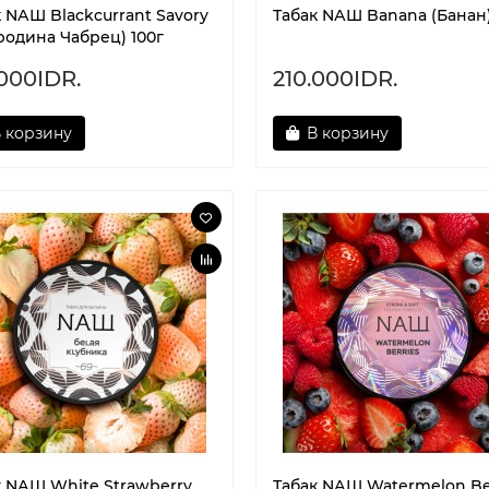
 NАШ Blackcurrant Savory
Табак NАШ Banana (Банан)
родина Чабрец) 100г
.000IDR.
210.000IDR.
 корзину
В корзину
к NАШ White Strawberry
Табак NАШ Watermelon Be