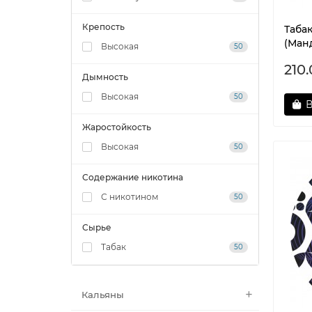
Крепость
Таба
(Ман
Высокая
50
210
Дымность
Высокая
50
В
Жаростойкость
Высокая
50
Содержание никотина
С никотином
50
Сырье
Табак
50
Куп
Кальяны