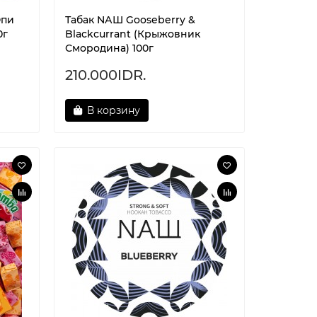
Юпи
Табак NАШ Gooseberry &
0г
Blackcurrant (Крыжовник
Смородина) 100г
210.000IDR.
В корзину