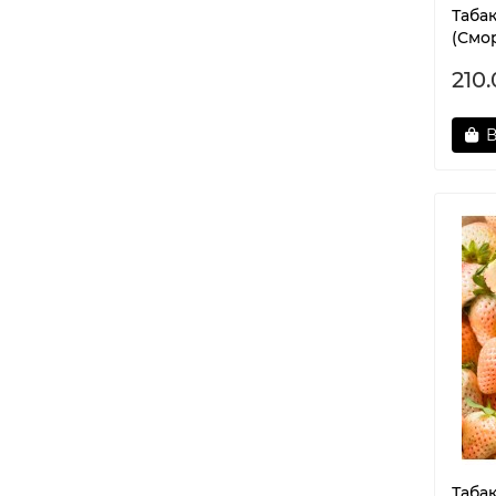
Табак
(Смо
210
В
Таба