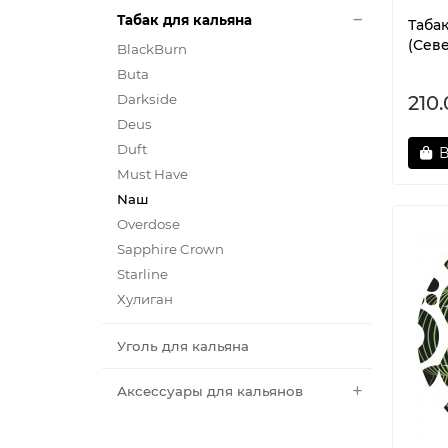
Купит
Табак для кальяна
Таба
оформ
(Сев
BlackBurn
согла
Buta
Darkside
210
Deus
Duft
В
Must Have
Nаш
Overdose
Sapphire Crown
Starline
Хулиган
Уголь для кальяна
Аксессуары для кальянов