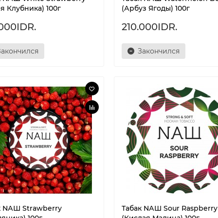
я Клубника) 100г
(Арбуз Ягоды) 100г
.000IDR.
210.000IDR.
Закончился
Закончился
к NАШ Strawberry
Табак NАШ Sour Raspberry