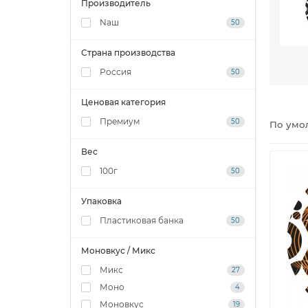
Производитель
Nаш
50
Страна производства
и экс
Россия
50
Мы бы
русск
Ценовая категория
Табак
Премиум
50
По умо
и жар
курит
Вес
прост
Луч
100г
50
У таб
Упаковка
други
Пластиковая банка
50
Моновкус / Микс
Микс
27
Моно
4
Моновкус
19