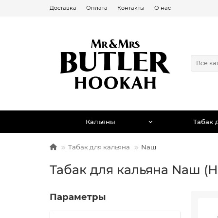
Доставка
Оплата
Контакты
О нас
Все ка
Кальяны
Табак 
Табак для кальяна
Nаш
Табак для кальяна Nаш (Н
Параметры