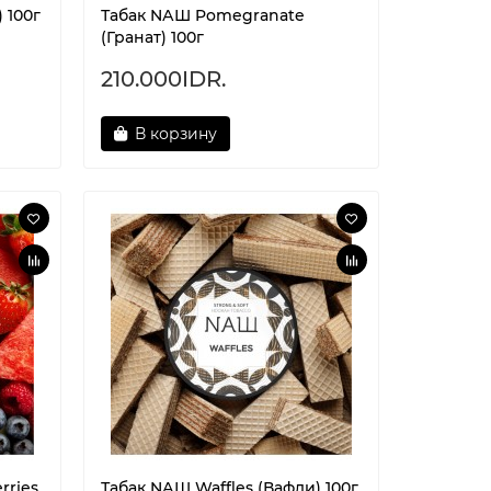
 100г
Табак NАШ Pomegranate
(Гранат) 100г
210.000IDR.
В корзину
rries
Табак NАШ Waffles (Вафли) 100г