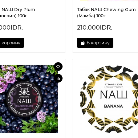
к NАШ Dry Plum
Табак NАШ Chewing Gum
ослив) 100г
(Мамба) 100г
.000IDR.
210.000IDR.
 корзину
В корзину