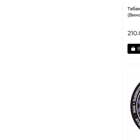
Таба
(Вино
210
В