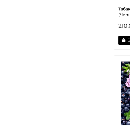
Таба
(Черн
210
В