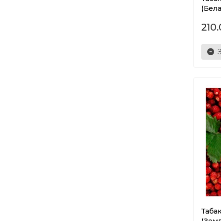
(Бела
210
Таба