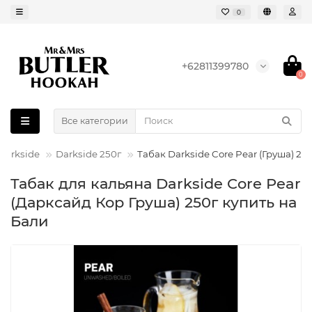
0
+62811399780
0
Все категории
Darkside
Darkside 250г
Табак Darkside Core Pear (Груша) 25
Табак для кальяна Darkside Core Pear
(Дарксайд Кор Груша) 250г купить на
Бали