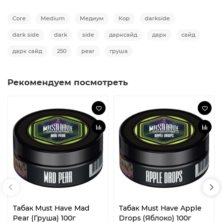
Core
Medium
Медиум
Кор
darkside
dark side
dark
side
дарксайд
дарк
сайд
дарк сайд
250
pear
груша
Рекомендуем посмотреть
Табак Must Have Mad
Табак Must Have Apple
Pear (Груша) 100г
Drops (Яблоко) 100г