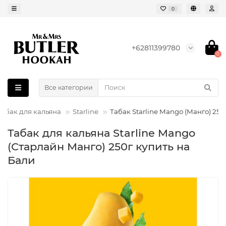
0
+62811399780
0
Все категории
Табак для кальяна
Starline
Табак Starline Mango (Манго) 250
Табак для кальяна Starline Mango
(Старлайн Манго) 250г купить на
Бали