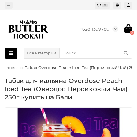
0
+62811399780
0
Все категории
Overdose
Табак Overdose Peach Iced Tea (Персиковый Чай) 250
Табак для кальяна Overdose Peach
Iced Tea (Овердос Персиковый Чай)
250г купить на Бали