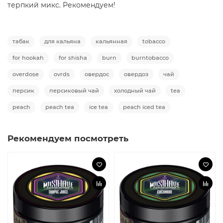
терпкий микс. Рекомендуем!
табак
для кальяна
кальянная
tobacco
for hookah
for shisha
burn
burntobacco
overdose
ovrds
овердос
овердоз
чай
персик
персиковый чай
холодный чай
tea
peach
peach tea
ice tea
peach iced tea
Рекомендуем посмотреть