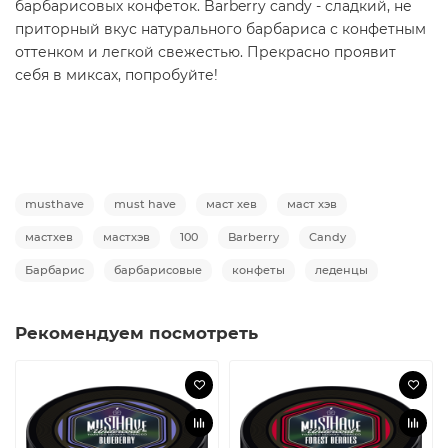
барбарисовых конфеток. Barberry candy - сладкий, не
приторный вкус натурального барбариса с конфетным
оттенком и легкой свежестью. Прекрасно проявит
себя в миксах, попробуйте!
musthave
must have
маст хев
маст хэв
мастхев
мастхэв
100
Barberry
Candy
Барбарис
барбарисовые
конфеты
леденцы
Рекомендуем посмотреть