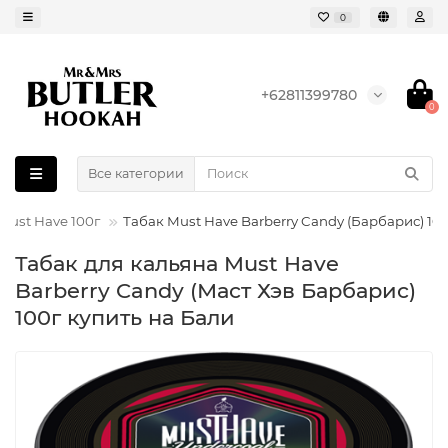
0
+62811399780
0
Все категории
Must Have 100г
Табак Must Have Barberry Candy (Барбарис) 10
Табак для кальяна Must Have
Barberry Candy (Маст Хэв Барбарис)
100г купить на Бали