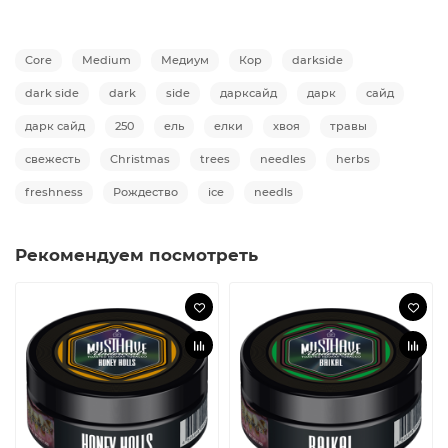
Core
Medium
Медиум
Кор
darkside
dark side
dark
side
дарксайд
дарк
сайд
дарк сайд
250
ель
елки
хвоя
травы
свежесть
Christmas
trees
needles
herbs
freshness
Рождество
ice
needls
Рекомендуем посмотреть