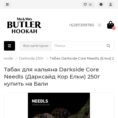
0
+62811399780
0
Все категории
arkside
Darkside 250г
Табак Darkside Core Needls (Елки) 25
Табак для кальяна Darkside Core
Needls (Дарксайд Кор Елки) 250г
купить на Бали