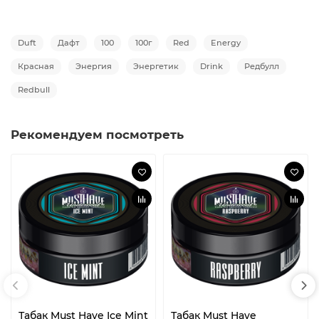
Duft
Дафт
100
100г
Red
Energy
Красная
Энергия
Энергетик
Drink
Редбулл
Redbull
Рекомендуем посмотреть
Табак Must Have Ice Mint
Табак Must Have