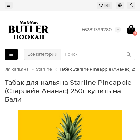
0
+62811399780
0
Все категории
к для кальяна
Starline
Табак Starline Pineapple (Ананас) 250
Табак для кальяна Starline Pineapple
(Старлайн Ананас) 250г купить на
Бали