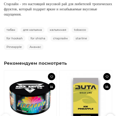
Старлайн - это настоящий вкусовой рай для любителей тропических
фруктов, который подарит яркие и незабываемые вкусовые
ощущения.
табак
для кальяна
кальянная
tobacco
for hookah
for shisha
старлайн
starline
Pineapple
Ананас
Рекомендуем посмотреть