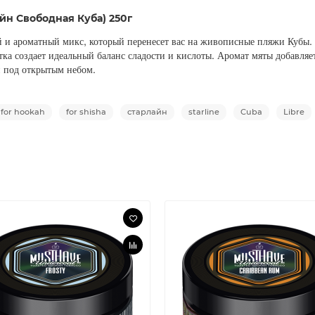
айн Свободная Куба) 250г
ий и ароматный микс, который перенесет вас на живописные пляжи Кубы. 
ка создает идеальный баланс сладости и кислоты. Аромат мяты добавляет
и под открытым небом.
for hookah
for shisha
старлайн
starline
Cuba
Libre