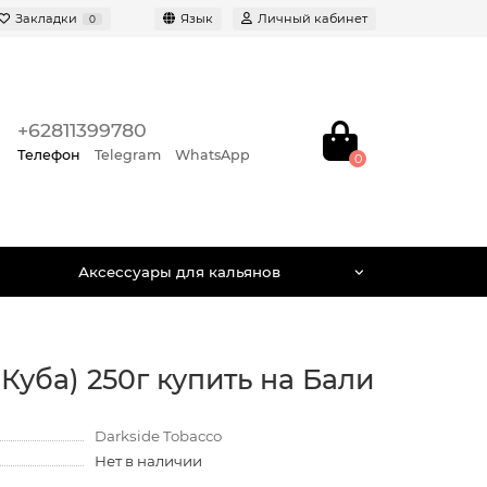
Закладки
Язык
Личный кабинет
0
+62811399780
Телефон
Telegram
WhatsApp
0
Аксессуары для кальянов
 Куба) 250г купить на Бали
Darkside Tobacco
Нет в наличии