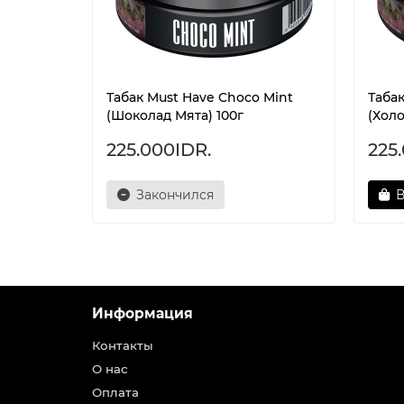
Табак Must Have Choco Mint
Табак
(Шоколад Мята) 100г
(Холо
225.000IDR.
225
Закончился
В
Информация
Контакты
О нас
Оплата