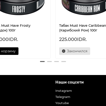
 Must Have Frosty
Табак Must Have Caribbea
док) 100г
(Карибский Ром) 100г
.000IDR.
225.000IDR.
 корзину
Закончился
Наши соцсети
Instagram
Telegram
Youtube