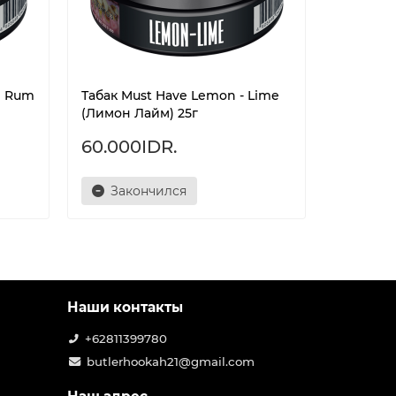
n Rum
Табак Must Have Lemon - Lime
Табак Mu
(Лимон Лайм) 25г
(Шоколад
60.000IDR.
60.000
Закончился
Зак
Наши контакты
+62811399780
butlerhookah21@gmail.com