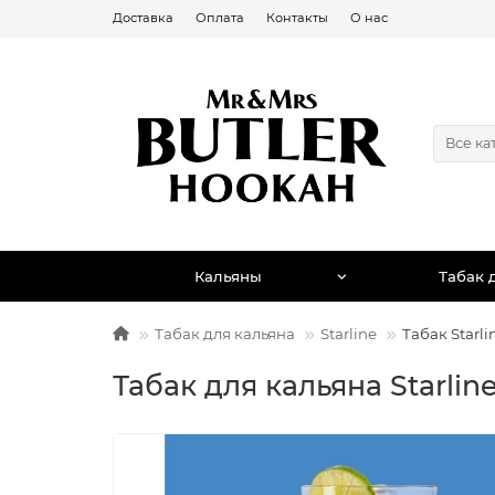
Доставка
Оплата
Контакты
О нас
Все ка
Кальяны
Табак 
Табак для кальяна
Starline
Табак Starl
Табак для кальяна Starlin