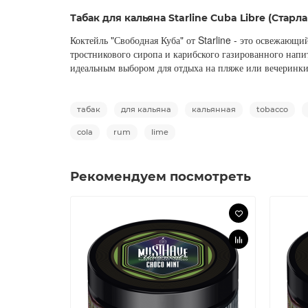
Табак для кальяна Starline Cuba Libre (Старл
Коктейль "Свободная Куба" от Starline - это освежающ
тростникового сиропа и карибского газированного напит
идеальным выбором для отдыха на пляже или вечеринк
табак
для кальяна
кальянная
tobacco
cola
rum
lime
Рекомендуем посмотреть