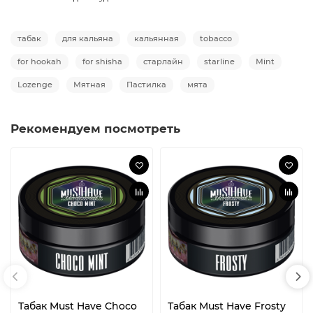
табак
для кальяна
кальянная
tobacco
for hookah
for shisha
старлайн
starline
Mint
Lozenge
Мятная
Пастилка
мята
Рекомендуем посмотреть
Табак Must Have Choco
Табак Must Have Frosty