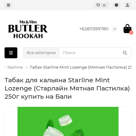
0
+62811399780
0
Все категории
а
Starline
Табак Starline Mint Lozenge (Мятная Пастилка) 250
Табак для кальяна Starline Mint
Lozenge (Старлайн Мятная Пастилка)
250г купить на Бали