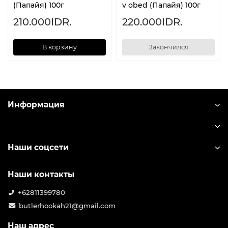
(Папайя) 100г
v obed (Папайя) 100г
210.000IDR.
220.000IDR.
В корзину
Закончился
Информация
Наши соцсети
Наши контакты
+62811399780
butlerhookah21@gmail.com
Наш адрес