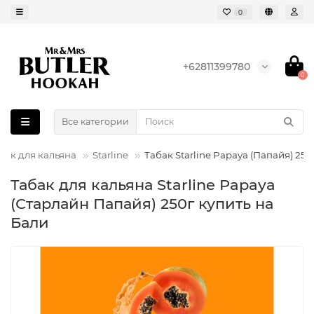
0
+62811399780
0
Все категории
бак для кальяна
Starline
Табак Starline Papaya (Папайя) 250
Табак для кальяна Starline Papaya
(Старлайн Папайя) 250г купить на
Бали