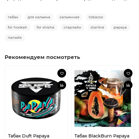
табак
для кальяна
кальянная
tobacco
for hookah
for shisha
старлайн
starline
papaya
папайя
Рекомендуем посмотреть
Табак Duft Papaya
Табак BlackBurn Papaya